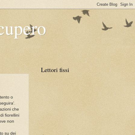
ecupero
Lettori fissi
tento o
seguira'.
azioni che
 fiorellini
dove non
to su dei