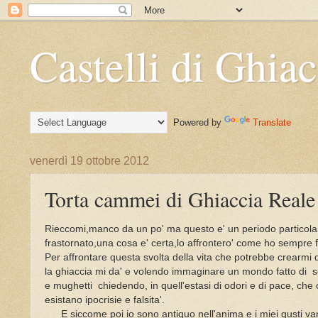
Castelli di Ghia
Powered by
Translate
venerdì 19 ottobre 2012
Torta cammei di Ghiaccia Reale
Rieccomi,manco da un po' ma questo e' un periodo particola
frastornato,una cosa e' certa,lo affrontero' come ho sempre fa
Per affrontare questa svolta della vita che potrebbe crearmi 
la ghiaccia mi da' e volendo immaginare un mondo fatto di se
e mughetti chiedendo, in quell'estasi di odori e di pace, che
esistano ipocrisie e falsita'.
E siccome poi io sono antiquo nell'anima e i miei gusti v