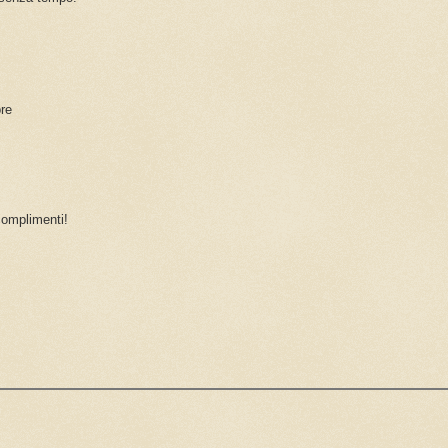
pre
complimenti!