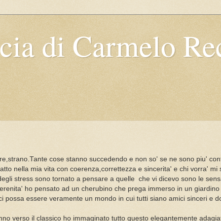
ccia di Carmelo R
re,strano.Tante cose stanno succedendo e non so' se ne sono piu' con
tto nella mia vita con coerenza,correttezza e sincerita' e chi vorra' mi 
degli stress sono tornato a pensare a quelle che vi dicevo sono le sens
renita' ho pensato ad un cherubino che prega immerso in un giardino di
 ci possa essere veramente un mondo in cui tutti siano amici sinceri e 
anno verso il classico ho immaginato tutto questo elegantemente adagia