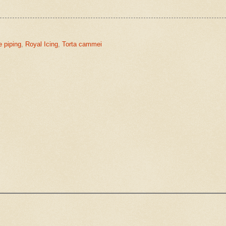
e piping
,
Royal Icing
,
Torta cammei